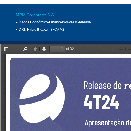
MPM Corpóreos S.A.
Dados Econômico-Financeiros\Press-release
DRI:
Fabio Itikawa - (FCA V2)