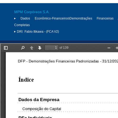
MPM Corpóreos S.A.
Dados Econômico-Financeiros\Demonstrações Financeiras 
Completas
DRI:
Fabio Itikawa - (FCA V2)