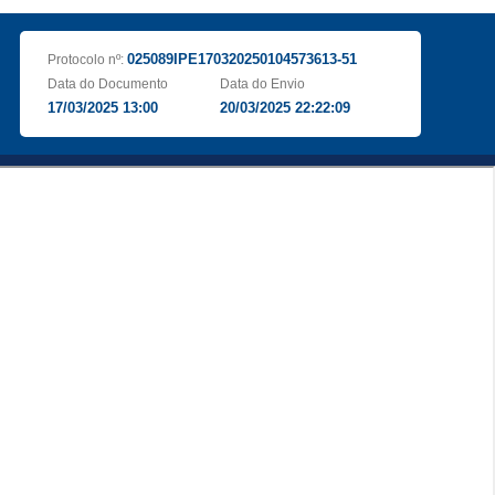
025089IPE170320250104573613-51
Protocolo nº:
Data do Documento
Data do Envio
17/03/2025 13:00
20/03/2025 22:22:09