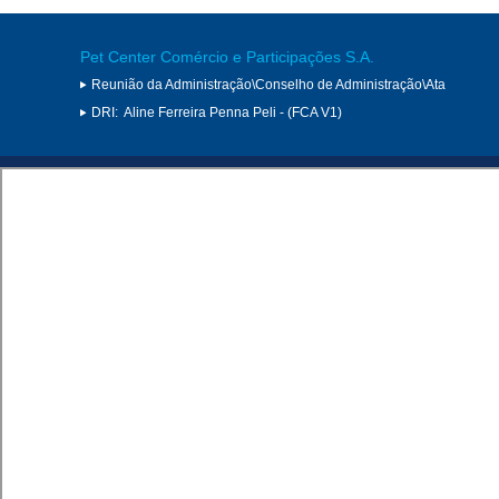
Pet Center Comércio e Participações S.A.
Reunião da Administração\Conselho de Administração\Ata
DRI:
Aline Ferreira Penna Peli - (FCA V1)