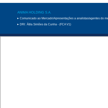
ANIMA HOLDING S.A.
Comunicado ao Mercado\Apresentações a analistas/agentes do m
DRI:
Átila Simões da Cunha - (FCA V1)