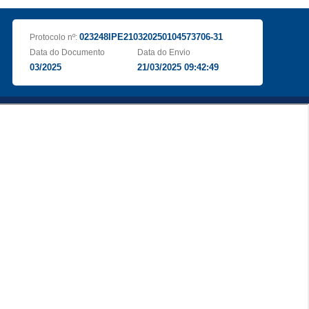
023248IPE210320250104573706-31
Protocolo nº:
Data do Documento
Data do Envio
03/2025
21/03/2025 09:42:49