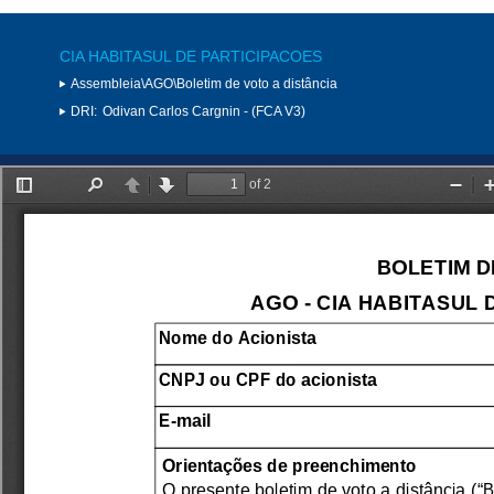
CIA HABITASUL DE PARTICIPACOES
Assembleia\AGO\Boletim de voto a distância
DRI:
Odivan Carlos Cargnin - (FCA V3)