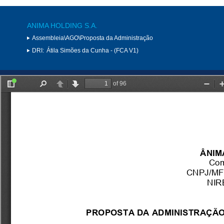
ANIMA HOLDING S.A.
Assembleia\AGO\Proposta da Administração
DRI:
Átila Simões da Cunha - (FCA V1)