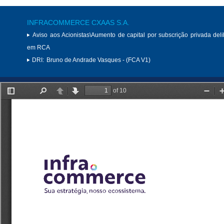
INFRACOMMERCE CXAAS S.A.
Aviso aos Acionistas\Aumento de capital por subscrição privada del
em RCA
DRI:
Bruno de Andrade Vasques - (FCA V1)