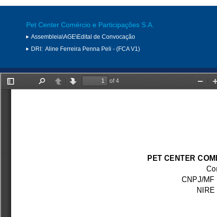
Pet Center Comércio e Participações S.A.
Assembleia\AGE\Edital de Convocação
DRI:
Aline Ferreira Penna Peli - (FCA V1)