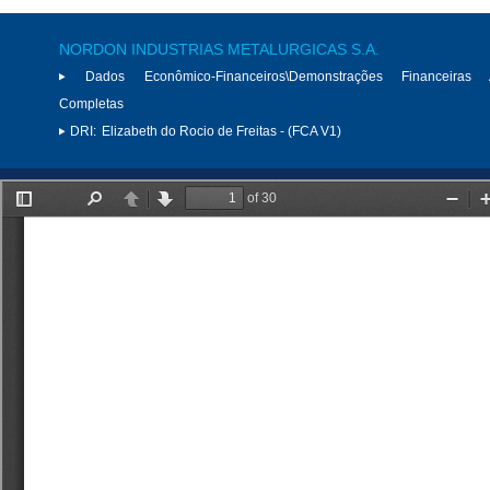
NORDON INDUSTRIAS METALURGICAS S.A.
Dados Econômico-Financeiros\Demonstrações Financeiras 
Completas
DRI:
Elizabeth do Rocio de Freitas - (FCA V1)