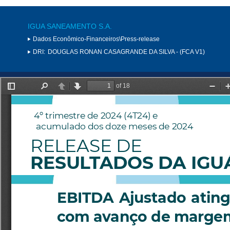
IGUA SANEAMENTO S.A.
Dados Econômico-Financeiros\Press-release
DRI:
DOUGLAS RONAN CASAGRANDE DA SILVA - (FCA V1)