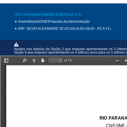
RIO PARANAPANEMA ENERGIA S.A.
Assembleia\AGO/E\Proposta da Administração
DRI:
SILVIO ALEXANDRE SCUCUGLIA DA SILVA - (FCA V1)
Ajustes nas tabelas da Seção 2 que estavam apresentando os 3 últimos 
Seção 8 que estavam apresentando os 4 últimos anos para os 3 últimos 