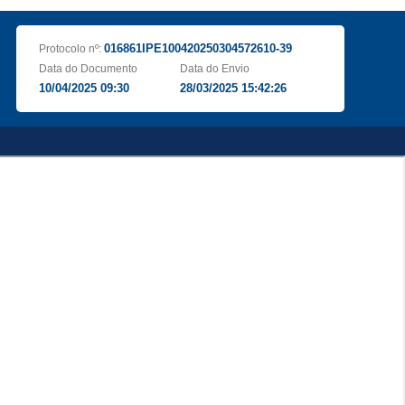
016861IPE100420250304572610-39
Protocolo nº:
Data do Documento
Data do Envio
10/04/2025 09:30
28/03/2025 15:42:26