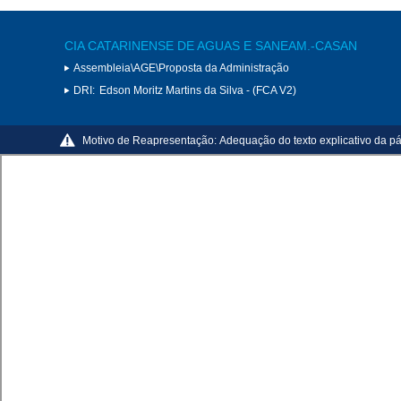
CIA CATARINENSE DE AGUAS E SANEAM.-CASAN
Assembleia\AGE\Proposta da Administração
DRI:
Edson Moritz Martins da Silva - (FCA V2)
Motivo de Reapresentação:
Adequação do texto explicativo da p