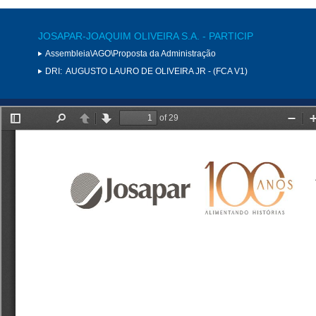
JOSAPAR-JOAQUIM OLIVEIRA S.A. - PARTICIP
Assembleia\AGO\Proposta da Administração
DRI:
AUGUSTO LAURO DE OLIVEIRA JR - (FCA V1)