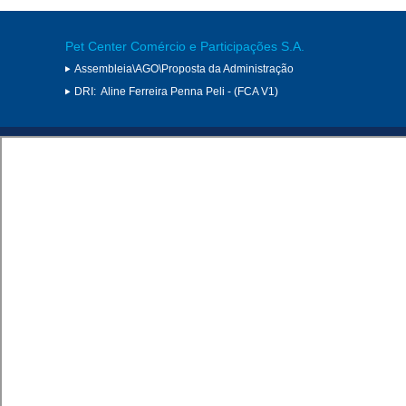
Pet Center Comércio e Participações S.A.
Assembleia\AGO\Proposta da Administração
DRI:
Aline Ferreira Penna Peli - (FCA V1)