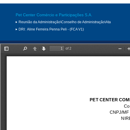
Pet Center Comércio e Participações S.A.
Reunião da Administração\Conselho de Administração\Ata
DRI:
Aline Ferreira Penna Peli - (FCA V1)