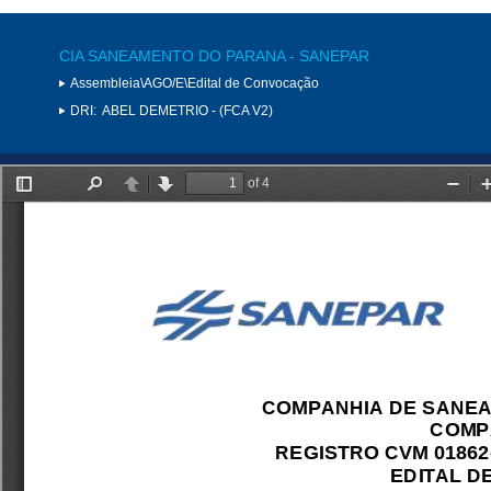
CIA SANEAMENTO DO PARANA - SANEPAR
Assembleia\AGO/E\Edital de Convocação
DRI:
ABEL DEMETRIO - (FCA V2)