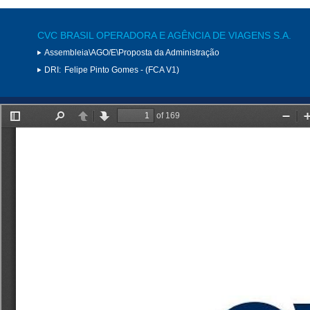
CVC BRASIL OPERADORA E AGÊNCIA DE VIAGENS S.A.
Assembleia\AGO/E\Proposta da Administração
DRI:
Felipe Pinto Gomes - (FCA V1)