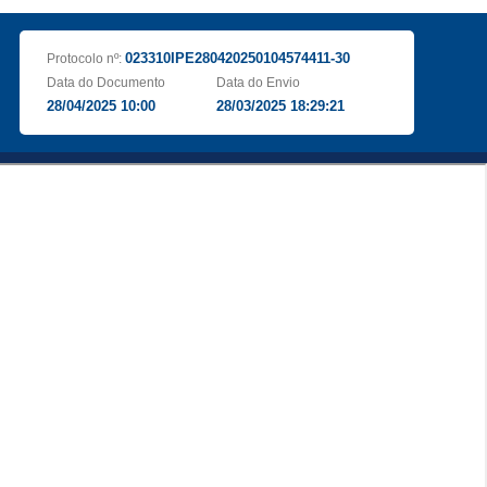
023310IPE280420250104574411-30
Protocolo nº:
Data do Documento
Data do Envio
28/04/2025 10:00
28/03/2025 18:29:21