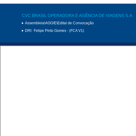
CVC BRASIL OPERADORA E AGÊNCIA DE VIAGENS S.A.
Assembleia\AGO/E\Edital de Convocação
DRI:
Felipe Pinto Gomes - (FCA V1)