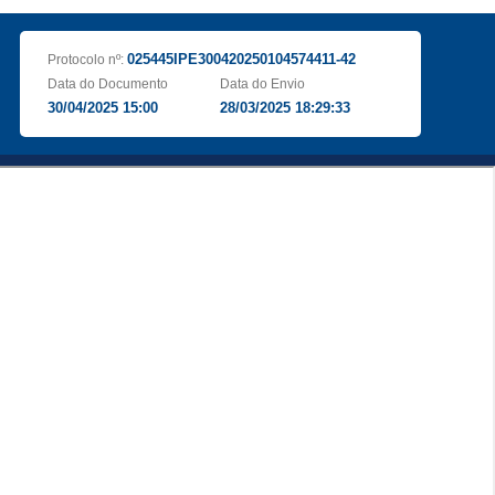
025445IPE300420250104574411-42
Protocolo nº:
Data do Documento
Data do Envio
30/04/2025 15:00
28/03/2025 18:29:33