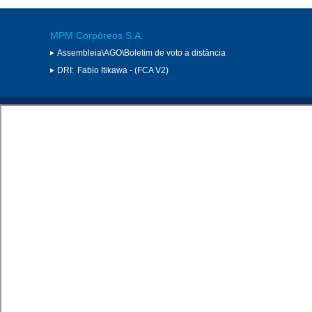
MPM Corpóreos S.A.
Assembleia\AGO\Boletim de voto a distância
DRI:
Fabio Itikawa - (FCA V2)