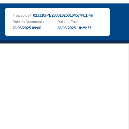
023310IPE280320250104574411-46
Protocolo nº:
Data do Documento
Data do Envio
28/03/2025 09:00
28/03/2025 18:29:37