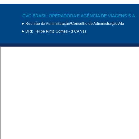
CVC BRASIL OPERADORA E AGÊNCIA DE VIAGENS S.A.
Reunião da Administração\Conselho de Administração\Ata
DRI:
Felipe Pinto Gomes - (FCA V1)