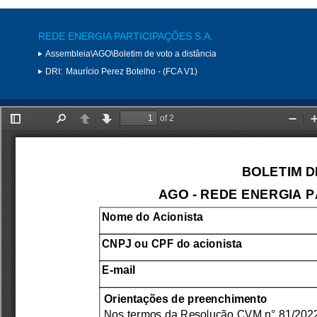
REDE ENERGIA PARTICIPAÇÕES S.A.
Assembleia\AGO\Boletim de voto a distância
DRI:
Maurício Perez Botelho - (FCA V1)