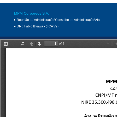
MPM Corpóreos S.A.
Reunião da Administração\Conselho de Administração\Ata
DRI:
Fabio Itikawa - (FCA V2)