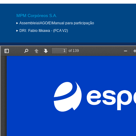
MPM Corpóreos S.A.
Assembleia\AGO/E\Manual para participação
DRI:
Fabio Itikawa - (FCA V2)