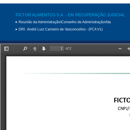
FICTOR ALIMENTOS S.A. - EM RECUPERAÇÃO JUDICIAL
Reunião da Administração\Conselho de Administração\Ata
DRI:
André Luiz Carneiro de Vasconcellos - (FCA V1)