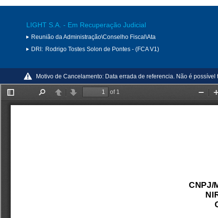
LIGHT S.A. - Em Recuperação Judicial
Reunião da Administração\Conselho Fiscal\Ata
DRI:
Rodrigo Tostes Solon de Pontes - (FCA V1)
Motivo de Cancelamento:
Data errada de referencia. Não é possível 