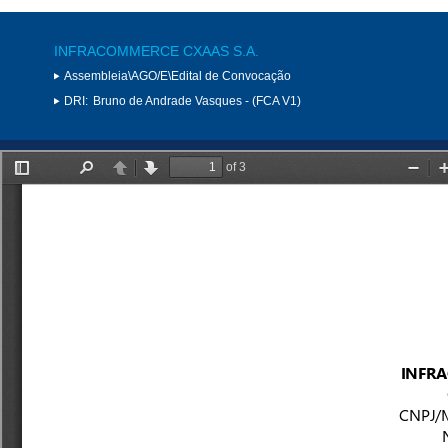
INFRACOMMERCE CXAAS S.A.
Assembleia\AGO/E\Edital de Convocação
DRI:
Bruno de Andrade Vasques - (FCA V1)