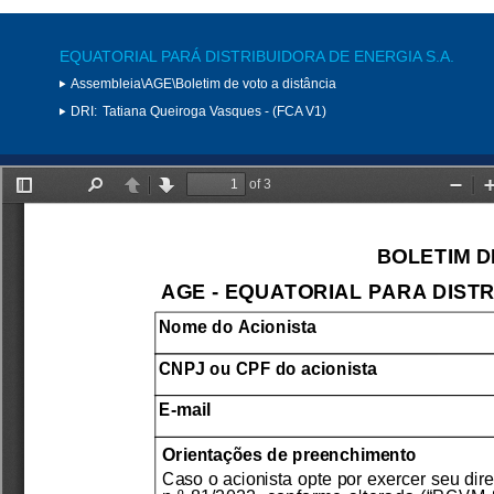
EQUATORIAL PARÁ DISTRIBUIDORA DE ENERGIA S.A.
Assembleia\AGE\Boletim de voto a distância
DRI:
Tatiana Queiroga Vasques - (FCA V1)