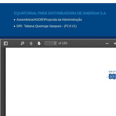
EQUATORIAL PARÁ DISTRIBUIDORA DE ENERGIA S.A.
Assembleia\AGO/E\Proposta da Administração
DRI:
Tatiana Queiroga Vasques - (FCA V1)