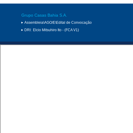
Grupo Casas Bahia S.A.
Assembleia\AGO/E\Edital de Convocação
DRI:
Elcio Mitsuhiro Ito - (FCA V1)