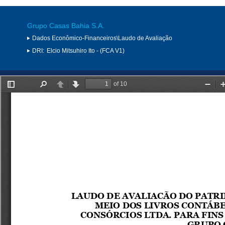
Grupo Casas Bahia S.A.
Dados Econômico-Financeiros\Laudo de Avaliação
DRI:
Elcio Mitsuhiro Ito - (FCA V1)