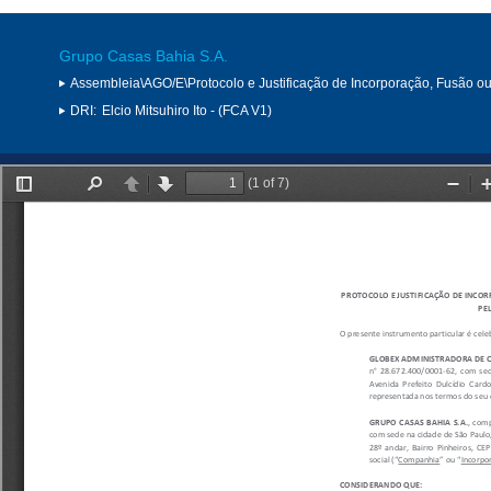
Grupo Casas Bahia S.A.
Assembleia\AGO/E\Protocolo e Justificação de Incorporação, Fusão o
DRI:
Elcio Mitsuhiro Ito - (FCA V1)