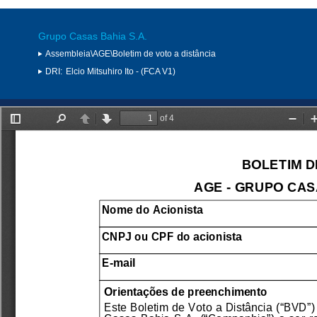
Grupo Casas Bahia S.A.
Assembleia\AGE\Boletim de voto a distância
DRI:
Elcio Mitsuhiro Ito - (FCA V1)