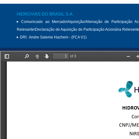
HIDROVIAS DO BRASIL S.A.
Comunicado ao Mercado\Aquisição/Alienação de Participação Aci
Relevante\Declaração de Aquisição de Participação Acionária Relevant
DRI:
Andre Saleme Hachem - (FCA V1)