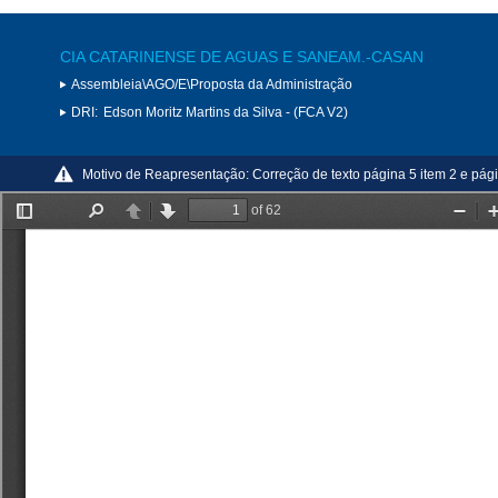
CIA CATARINENSE DE AGUAS E SANEAM.-CASAN
Assembleia\AGO/E\Proposta da Administração
DRI:
Edson Moritz Martins da Silva - (FCA V2)
Motivo de Reapresentação:
Correção de texto página 5 item 2 e pági