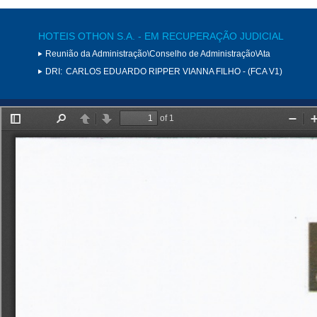
HOTEIS OTHON S.A. - EM RECUPERAÇÃO JUDICIAL
Reunião da Administração\Conselho de Administração\Ata
DRI:
CARLOS EDUARDO RIPPER VIANNA FILHO - (FCA V1)