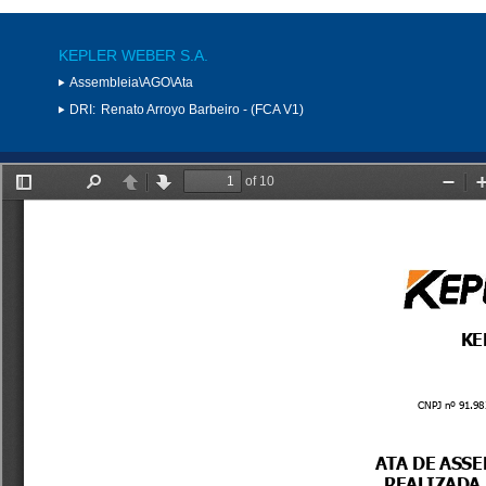
KEPLER WEBER S.A.
Assembleia\AGO\Ata
DRI:
Renato Arroyo Barbeiro - (FCA V1)