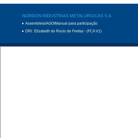
NORDON INDUSTRIAS METALURGICAS S.A.
Assembleia\AGO\Manual para participação
DRI:
Elizabeth do Rocio de Freitas - (FCA V1)