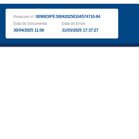
009083IPE300420250104574710-84
Protocolo nº:
Data do Documento
Data do Envio
30/04/2025 11:00
31/03/2025 17:37:27