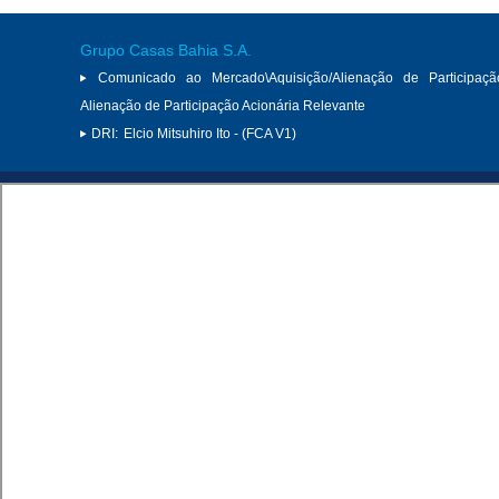
Grupo Casas Bahia S.A.
Comunicado ao Mercado\Aquisição/Alienação de Participaçã
Alienação de Participação Acionária Relevante
DRI:
Elcio Mitsuhiro Ito - (FCA V1)