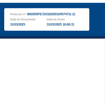
006505IPE310320250104574711-11
Protocolo nº:
Data do Documento
Data do Envio
31/03/2025
31/03/2025 18:00:31