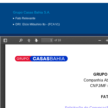
Grupo Casas Bahia S.A.
Fato Relevante
DRI:
Elcio Mitsuhiro Ito - (FCA V1)