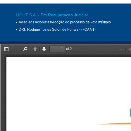
LIGHT S.A. - Em Recuperação Judicial
Aviso aos Acionistas\Adoção do processo de voto múltiplo
DRI:
Rodrigo Tostes Solon de Pontes - (FCA V1)