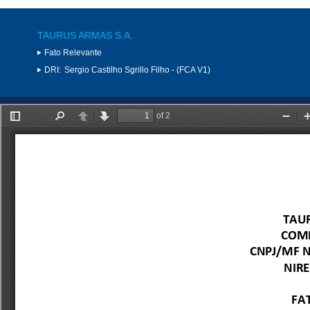
TAURUS ARMAS S.A.
Fato Relevante
DRI:
Sergio Castilho Sgrillo Filho - (FCA V1)