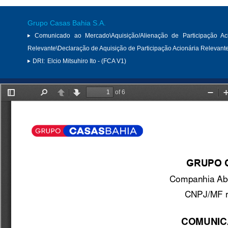
Grupo Casas Bahia S.A.
Comunicado ao Mercado\Aquisição/Alienação de Participação Aci
Relevante\Declaração de Aquisição de Participação Acionária Relevant
DRI:
Elcio Mitsuhiro Ito - (FCA V1)