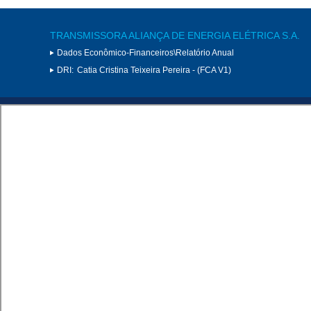
TRANSMISSORA ALIANÇA DE ENERGIA ELÉTRICA S.A.
Dados Econômico-Financeiros\Relatório Anual
DRI:
Catia Cristina Teixeira Pereira - (FCA V1)