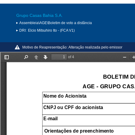
Grupo Casas Bahia S.A.
Assembleia\AGE\Boletim de voto a distância
DRI:
Elcio Mitsuhiro Ito - (FCA V1)
Motivo de Reapresentação:
Alteração realizada pelo emissor