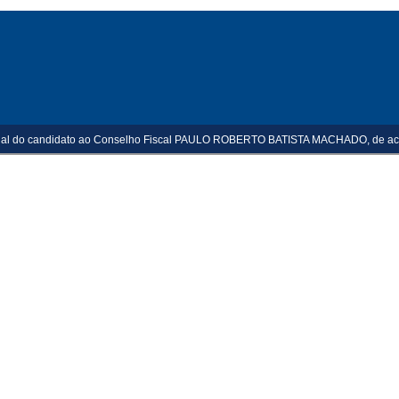
ional do candidato ao Conselho Fiscal PAULO ROBERTO BATISTA MACHADO, de acord