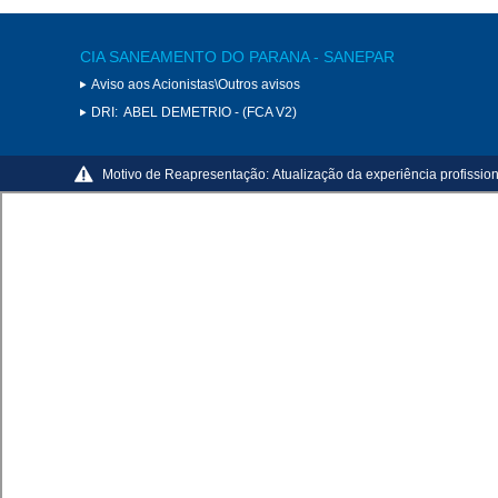
CIA SANEAMENTO DO PARANA - SANEPAR
Aviso aos Acionistas\Outros avisos
DRI:
ABEL DEMETRIO - (FCA V2)
Motivo de Reapresentação:
Atualização da experiência profiss