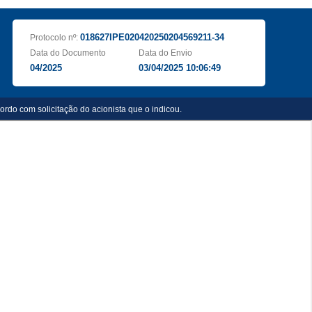
018627IPE020420250204569211-34
Protocolo nº:
Data do Documento
Data do Envio
04/2025
03/04/2025 10:06:49
o com solicitação do acionista que o indicou.