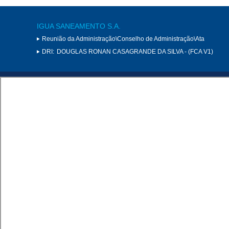
IGUA SANEAMENTO S.A.
Reunião da Administração\Conselho de Administração\Ata
DRI:
DOUGLAS RONAN CASAGRANDE DA SILVA - (FCA V1)