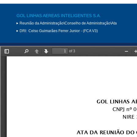
GOL LINHAS AEREAS INTELIGENTES S.A.
Reunião da Administração\Conselho de Administração\Ata
DRI:
Celso Guimarães Ferrer Junior - (FCA V3)