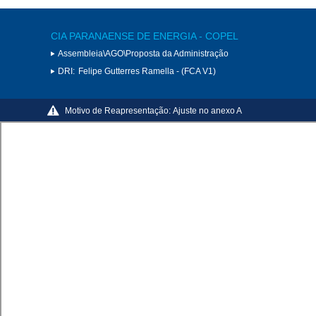
CIA PARANAENSE DE ENERGIA - COPEL
Assembleia\AGO\Proposta da Administração
DRI:
Felipe Gutterres Ramella - (FCA V1)
Motivo de Reapresentação:
Ajuste no anexo A