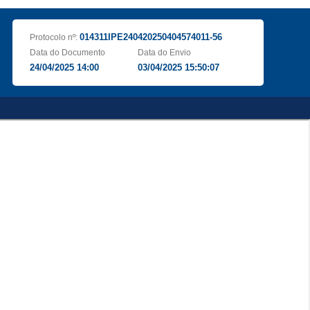
014311IPE240420250404574011-56
Protocolo nº:
Data do Documento
Data do Envio
24/04/2025 14:00
03/04/2025 15:50:07