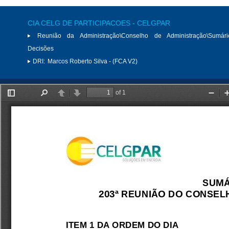
CIA CELG DE PARTICIPACOES - CELGPAR
Reunião da Administração\Conselho de Administração\Sumár
Decisões
DRI:
Marcos Roberto Silva - (FCA V2)