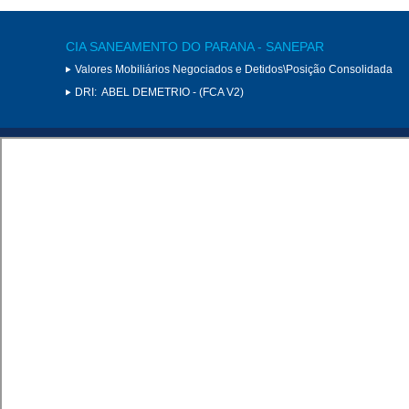
CIA SANEAMENTO DO PARANA - SANEPAR
Valores Mobiliários Negociados e Detidos\Posição Consolidada
DRI:
ABEL DEMETRIO - (FCA V2)